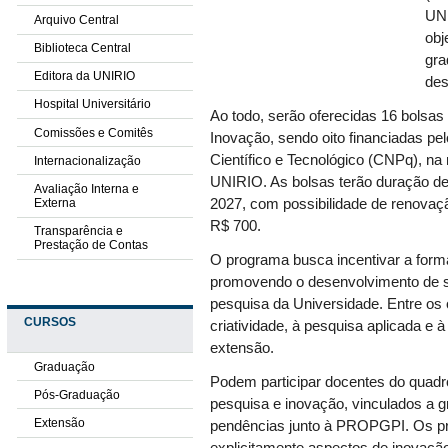
UNI
Arquivo Central
obj
Biblioteca Central
gra
Editora da UNIRIO
des
Hospital Universitário
Ao todo, serão oferecidas 16 bolsa
Comissões e Comitês
Inovação, sendo oito financiadas p
Científico e Tecnológico (CNPq), na 
Internacionalização
UNIRIO. As bolsas terão duração de
Avaliação Interna e
Externa
2027, com possibilidade de renovaç
R$ 700.
Transparência e
Prestação de Contas
O programa busca incentivar a forma
promovendo o desenvolvimento de so
pesquisa da Universidade. Entre os o
CURSOS
criatividade, à pesquisa aplicada e 
extensão.
Graduação
Podem participar docentes do quad
Pós-Graduação
pesquisa e inovação, vinculados a
Extensão
pendências junto à PROPGPI. Os pr