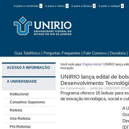
Ir para o conteúdo
1
Ir para o menu
2
Ir para a Busca
3
Ir para o rodapé
4
Guia Telefônico
|
Perguntas Frequentes
|
Fale Conosco
|
Ouvidoria
|
Você está aqui:
Página Inicial
/
UNIRIO lança edit
ACESSO À INFORMAÇÃO
Inovação
UNIRIO lança edital de bol
A UNIVERSIDADE
Desenvolvimento Tecnológi
por
Comunicação
—
publicado
18/05/2026 20h3
Programa oferece 16 bolsas para e
Institucional
de inovação tecnológica, social e cul
Conselhos Superiores
A U
Reitoria
Gra
Vice-Reitoria
Dir
Pró-Reitorias
(DI