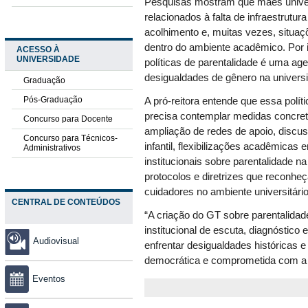
Pesquisas mostram que mães univers
relacionados à falta de infraestrutur
acolhimento e, muitas vezes, situaçõ
dentro do ambiente acadêmico. Por i
ACESSO À
UNIVERSIDADE
políticas de parentalidade é uma ag
desigualdades de gênero na univers
Graduação
Pós-Graduação
A pró-reitora entende que essa polít
precisa contemplar medidas concre
Concurso para Docente
ampliação de redes de apoio, disc
Concurso para Técnicos-
infantil, flexibilizações acadêmicas
Administrativos
institucionais sobre parentalidade n
protocolos e diretrizes que reconhe
cuidadores no ambiente universitário
CENTRAL DE CONTEÚDOS
“A criação do GT sobre parentalida
institucional de escuta, diagnóstico 
Audiovisual
enfrentar desigualdades históricas e
democrática e comprometida com a 
Eventos