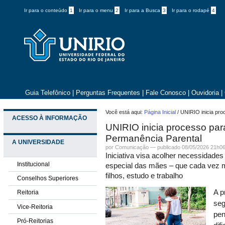
Ir para o conteúdo
1
Ir para o menu
2
Ir para a Busca
3
Ir para o rodapé
4
Guia Telefônico
|
Perguntas Frequentes
|
Fale Conosco
|
Ouvidoria
|
Você está aqui:
Página Inicial
/
UNIRIO inicia pro
ACESSO À INFORMAÇÃO
UNIRIO inicia processo par
Permanência Parental
A UNIVERSIDADE
por
Comunicação
—
publicado
08/05/2026 21h0
Iniciativa visa acolher necessidades
Institucional
especial das mães – que cada vez
filhos, estudo e trabalho
Conselhos Superiores
A p
Reitoria
seg
Vice-Reitoria
pen
Pró-Reitorias