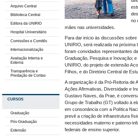
dif
Arquivo Central
est
des
Biblioteca Central
no 
Editora da UNIRIO
mães nas universidades.
Hospital Universitário
Para dar início às discussões sobre
Comissões e Comitês
UNIRIO, será realizada na próxima t
Internacionalização
foram convidados representantes da
Graduação, Pesquisa e Inovação; e 
Avaliação Interna e
Externa
UNIRIO, do projeto de extensão Aco
Transparência e
Filhos, e do Diretório Central de Es
Prestação de Contas
A organização é da Pró-Reitoria de 
Ações Afirmativas, Diversidade e Inc
Gustavo Naves, da Prae, é conversa
CURSOS
Grupo de Trabalho (GT) voltado à el
em consonância com a Política Naci
Graduação
prevê a criação de infraestrutura fí
Pós-Graduação
necessidades materno e paterno-infan
federais de ensino superior.
Extensão