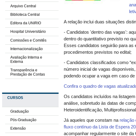
ana
Arquivo Central
leti
Biblioteca Central
A relação inclui duas situações disti
Editora da UNIRIO
Hospital Universitário
- Candidatos 'dentro das vagas': aqu
dentro do quantitativo previsto no q
Comissões e Comitês
Esses candidatos seguirão para as 
Internacionalização
procedimentos previstos no edital;
Avaliação Interna e
Externa
- Candidatos classificados como “e
número inicial de vagas disponíveis,
Transparência e
Prestação de Contas
podendo ocupar a vaga em caso de 
Confira o quadro de vagas atualizad
Os candidatos incluídos na listage
CURSOS
análise, sobretudo às datas de co
Heteroidentificação, Multiprofissiona
Graduação
Pós-Graduação
Já aqueles que constam na
relação 
fluxo contínuo da Lista de Espera 2
Extensão
acompanhar regularmente o site da