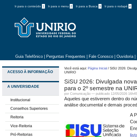
Ir para o conteúdo
1
Ir para o menu
2
Ir para a Busca
3
Ir para o rodapé
4
Guia Telefônico
|
Perguntas Frequentes
|
Fale Conosco
|
Ouvidoria
|
Você está aqui:
Página Inicial
/
SiSU 2026: Divulg
ACESSO À INFORMAÇÃO
UNIRIO
SiSU 2026: Divulgada nova
A UNIVERSIDADE
para o 2º semestre na UNI
por
Comunicação
—
publicado
12/05/2026 16h4
Aqueles que estiverem dentro do nú
Institucional
análise documental e demais procedi
Conselhos Superiores
A P
Reitoria
Coo
Vice-Reitoria
Ens
Pró-Reitorias
lis