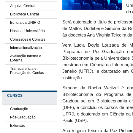
Uni
Arquivo Central
d
o 
Biblioteca Central
S
erá outorgado o título de profess
Editora da UNIRIO
de Mattos Dodebei e Simone da Roch
Hospital Universitário
às docentes Ana Virginia Teixeira 
Comissões e Comitês
Vera Lúcia Doyle Louzada de 
Internacionalização
Programa de Pós-Graduação em
Avaliação Interna e
Biblioteconomia pela Universidade
Externa
mestrado em Ciência da Informação
Transparência e
Janeiro (UFRJ), e doutorado
em C
Prestação de Contas
instituição.
Simone da Rocha Weitzel
é do
Biblioteconomia do Programa de
CURSOS
Graduou-se em Biblioteconomia e
(UFF), e concluiu os cursos de me
Graduação
UFRJ
, e doutorado em Ciência da
Pós-Graduação
Paulo (USP).
Extensão
Ana Virginia Teixeira da Paz Pinheir