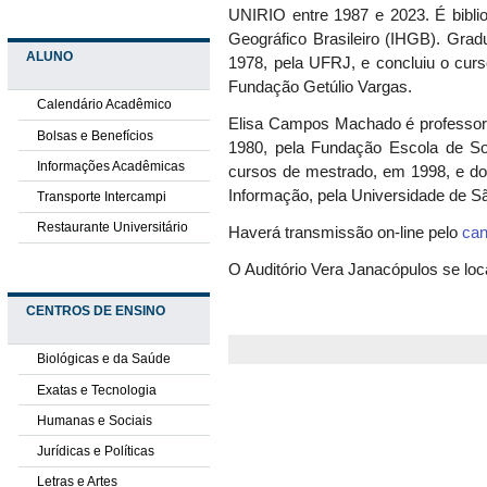
UNIRIO entre 1987 e 2023. É
bibli
Geográfico Brasileiro (IHGB).
Grad
ALUNO
1978, pela UFRJ, e concluiu o cur
Fundação Getúlio Vargas.
Calendário Acadêmico
Elisa Campos Machado
é professo
Bolsas e Benefícios
1980, pela Fundação Escola de Soc
Informações Acadêmicas
cursos de
mestrado,
em 1998,
e do
Informação, pe
la
Universidade de S
Transporte Intercampi
Restaurante Universitário
Haverá transmissão on-line pelo
can
O
Auditório Vera Janacópulos se loc
CENTROS DE ENSINO
Biológicas e da Saúde
Exatas e Tecnologia
Humanas e Sociais
Jurídicas e Políticas
Letras e Artes