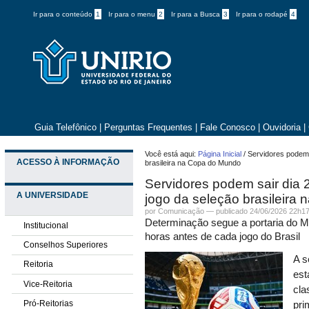
Ir para o conteúdo
1
Ir para o menu
2
Ir para a Busca
3
Ir para o rodapé
4
Guia Telefônico
|
Perguntas Frequentes
|
Fale Conosco
|
Ouvidoria
|
Você está aqui:
Página Inicial
/
Servidores podem s
ACESSO À INFORMAÇÃO
brasileira na Copa do Mundo
Servidores podem sair dia 2
A UNIVERSIDADE
jogo da seleção brasileira
por Comunicação —
publicado
24/06/2026 22h1
Determinação segue a portaria do M
Institucional
horas antes de cada jogo do Brasil
Conselhos Superiores
A s
Reitoria
est
Vice-Reitoria
cla
Pró-Reitorias
pri