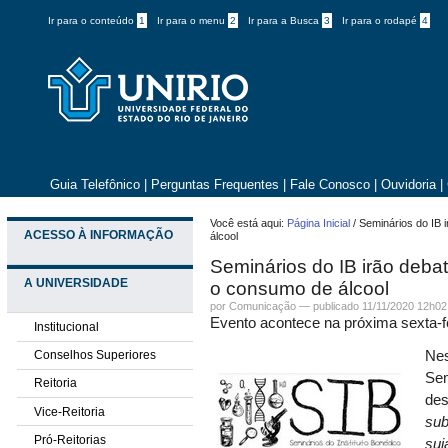
Ir para o conteúdo
1
Ir para o menu
2
Ir para a Busca
3
Ir para o rodapé
4
Guia Telefônico
|
Perguntas Frequentes
|
Fale Conosco
|
Ouvidoria
|
Você está aqui:
Página Inicial
/
Seminários do IB 
ACESSO À INFORMAÇÃO
álcool
Seminários do IB irão deba
A UNIVERSIDADE
o consumo de álcool
por
Comunicação
—
publicado
11/11/2020 12h02
Evento acontece na próxima sexta-fei
Institucional
Conselhos Superiores
Nes
Sem
Reitoria
des
Vice-Reitoria
sub
Pró-Reitorias
suj