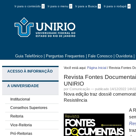
Ir para o conteúdo
1
Ir para o menu
2
Ir para a Busca
3
Ir para o rodapé
4
Guia Telefônico
|
Perguntas Frequentes
|
Fale Conosco
|
Ouvidoria
|
Você está aqui:
Página Inicial
/
Revista Fontes D
ACESSO À INFORMAÇÃO
Revista Fontes Documenta
UNIRIO
A UNIVERSIDADE
por
Comunicação
—
publicado
14/12/2022 14h3
Nova edição traz dossiê comemorati
Institucional
Resistência
Conselhos Superiores
A R
Reitoria
sem
Res
Vice-Reitoria
tra
Pró-Reitorias