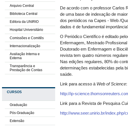
Arquivo Central
De acordo com o professor Carlos Rob
Biblioteca Central
de uma base de indexação de maior i
dos periódicos na Capes - Web /Qua
Editora da UNIRIO
dados é de fundamental importância
Hospital Universitário
O Periódico Científico é editado 
Comissões e Comitês
Enfermagem, Mestrado Profissional
Internacionalização
Doutorado em Enfermagem e Biociên
Avaliação Interna e
revista tem quatro números regulare
Externa
Nas edições regulares, 80% do cont
Transparência e
determinações estabelecidas pela bi
Prestação de Contas
saúde.
Link para acesso à
Web of Science
:
CURSOS
http://ip-science.thomsonreuters.com
Link para a Revista de Pesquisa
Cui
Graduação
Pós-Graduação
http://www.seer.unirio.br/index.php
Extensão