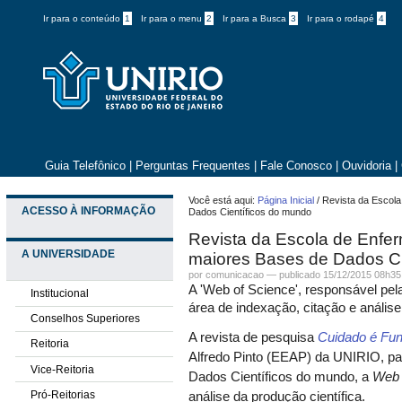
Ir para o conteúdo
1
Ir para o menu
2
Ir para a Busca
3
Ir para o rodapé
4
Guia Telefônico
|
Perguntas Frequentes
|
Fale Conosco
|
Ouvidoria
|
Você está aqui:
Página Inicial
/
Revista da Escol
ACESSO À INFORMAÇÃO
Dados Científicos do mundo
Revista da Escola de Enf
A UNIVERSIDADE
maiores Bases de Dados Ci
por comunicacao —
publicado
15/12/2015 08h35
A 'Web of Science', responsável pela
Institucional
área de indexação, citação e análise
Conselhos Superiores
A revista de pesquisa
Cuidado é Fun
Reitoria
Alfredo Pinto (EEAP) da UNIRIO, p
Vice-Reitoria
Dados Científicos do mundo, a
Web 
Pró-Reitorias
análise da produção científica.