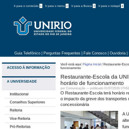
Ir para o conteúdo
1
Ir para o menu
2
Ir para a Busca
3
Ir para o rodapé
4
Guia Telefônico
|
Perguntas Frequentes
|
Fale Conosco
|
Ouvidoria
|
Você está aqui:
Página Inicial
/
Restaurante-Escol
ACESSO À INFORMAÇÃO
funcionamento
Restaurante-Escola da UNIR
A UNIVERSIDADE
horário de funcionamento
por
Comunicação
—
publicado
01/07/2026 07h5
O Restaurante-Escola terá horário red
Institucional
o impacto da greve dos transportes 
Conselhos Superiores
concessionária
Reitoria
A U
Vice-Reitoria
alt
fun
Pró-Reitorias