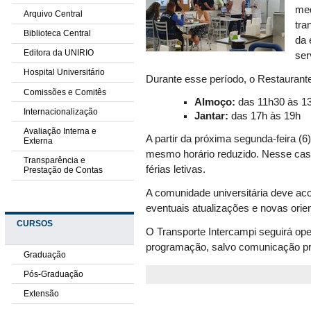
med
Arquivo Central
tra
Biblioteca Central
da 
Editora da UNIRIO
ser
Hospital Universitário
Durante esse período, o Restaurante
Comissões e Comitês
Almoço:
das 11h30 às 1
Internacionalização
Jantar:
das 17h às 19h
Avaliação Interna e
A partir da próxima segunda-feira 
Externa
mesmo horário reduzido. Nesse caso
Transparência e
férias letivas.
Prestação de Contas
A comunidade universitária deve ac
eventuais atualizações e novas orie
CURSOS
O Transporte Intercampi seguirá op
programação, salvo comunicação pr
Graduação
Pós-Graduação
Extensão