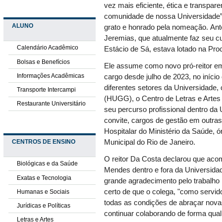
vez mais eficiente, ética e transpar
comunidade de nossa Universidade”, 
ALUNO
grato e honrado pela nomeação. Ante
Jeremias, que atualmente faz seu c
Calendário Acadêmico
Estácio de Sá, estava lotado na Pr
Bolsas e Benefícios
Ele assume como novo pró-reitor em
Informações Acadêmicas
cargo desde julho de 2023, no início
diferentes setores da Universidade, 
Transporte Intercampi
(HUGG), o Centro de Letras e Artes 
Restaurante Universitário
seu percurso profissional dentro 
convite, cargos de gestão em outra
Hospitalar do Ministério da Saúde, ó
CENTROS DE ENSINO
Municipal do Rio de Janeiro.
O reitor Da Costa declarou que acom
Biológicas e da Saúde
Mendes dentro e fora da Universid
Exatas e Tecnologia
grande agradecimento pelo trabalho p
certo de que o colega, "como servid
Humanas e Sociais
todas as condições de abraçar novas
Jurídicas e Políticas
continuar colaborando de forma quali
Letras e Artes