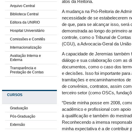
atos da Reitoria.
Arquivo Central
A mudança na Pró-Reitoria de Admin
Biblioteca Central
necessidade de se estabelecerem n
Editora da UNIRIO
de que, para se alcançar isso, será 
demonstrada ao longo do primeiro a
Hospital Universitário
controle, como o Tribunal de Contas
Comissões e Comitês
(CGU), a Advocacia-Geral da União
Internacionalização
A capacidade de Jeremias também f
Avaliação Interna e
Externa
diálogo e sua colaboração com as di
documentos, como o caso dos termos 
Transparência e
Prestação de Contas
e decisões. Isso foi importante pa
tramitações e encaminhamentos de p
de convênios, contratos, assim como
terceiro setor (como OSCs, fundaç
CURSOS
“Desde minha posse em 2008, como 
Graduação
acadêmico e profissional com apoio i
à qualificação e também do mestrado
Pós-Graduação
Reconhecendo a imensa responsabili
Extensão
minha expectativa é a de contribuir