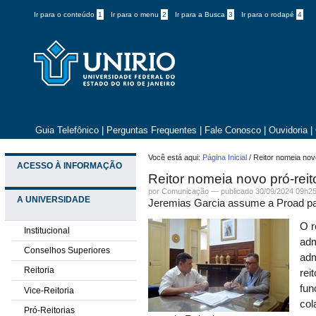
Ir para o conteúdo
1
Ir para o menu
2
Ir para a Busca
3
Ir para o rodapé
4
Guia Telefônico
|
Perguntas Frequentes
|
Fale Conosco
|
Ouvidoria
|
Você está aqui:
Página Inicial
/
Reitor nomeia nov
ACESSO À INFORMAÇÃO
Reitor nomeia novo pró-rei
por Comunicação —
publicado
30/09/2024 09h2
A UNIVERSIDADE
Jeremias Garcia assume a Proad pa
O r
Institucional
adm
Conselhos Superiores
adm
Reitoria
rei
fun
Vice-Reitoria
col
Pró-Reitorias