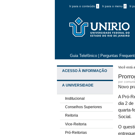
Ir para o conteúdo
1
Ir para o menu
2
Ir 
Guia Telefônico
|
Perguntas Frequen
Você está a
ACESSO À INFORMAÇÃO
Prorro
por comun
A UNIVERSIDADE
Novo pra
A Pró-Re
Institucional
dia 2 de
Conselhos Superiores
quarta-f
Reitoria
Social.
Vice-Reitoria
O quest
Pró-Reitorias
entregue