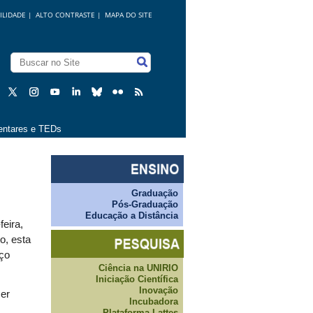
ILIDADE
|
ALTO CONTRASTE |
MAPA DO SITE
ntares e TEDs
Graduação
Pós-Graduação
Educação a Distância
feira,
o, esta
iço
Ciência na UNIRIO
Iniciação Científica
Inovação
ser
Incubadora
Plataforma Lattes