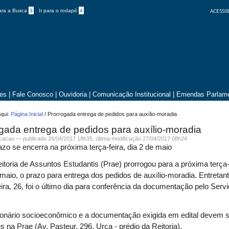
ACESSIB
para a Busca
3
Ir para o rodapé
4
tes
|
Fale Conosco
|
Ouvidoria
|
Comunicação Institucional
|
Emendas Parlame
qui:
Página Inicial
/
Prorrogada entrega de pedidos para auxílio-moradia
gada entrega de pedidos para auxílio-moradia
icacao —
publicado
26/04/2017 18h35,
última modificação
27/04/2017 08h24
zo se encerra na próxima terça-feira, dia 2 de maio
itoria de Assuntos Estudantis (Prae) prorrogou para a próxima terça-
 maio, o prazo para entrega dos pedidos de auxílio-moradia. Entretant
eira, 26, foi o último dia para conferência da documentação pelo Serv
ionário socioeconômico e a documentação exigida em edital devem 
s na Prae (Av. Pasteur, 296, Urca - prédio da Reitoria).