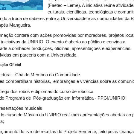
(
Faetec – Leme)
. A iniciativa reúne atividad
culturais, científicas, tecnológicas e comunit
endo a troca de saberes entre a Universidade e as comunidades da B
apéu Mangueira.
amação contará com ações promovidas por moradores, projetos loca
 iniciativas da UNIRIO. O evento é aberto ao público e convida a
de a conhecer produções, oficinas, apresentações e experiências
lvidas em parceria com a Universidade.
ção Oficial
bertura – Chá de Memória da Comunidade
s compartilham histórias, lembranças e vivências sobre as comuni
trega dos robôs e diplomas do curso de robótica
do Programa de Pós-graduação em Informática - PPGI/UNIRIO;
presentações musicais
do curso de Música da UNIRIO realizam apresentações abertas ao p
a;
nçamento do livro de receitas do Projeto Semente, feito
pelas crianç