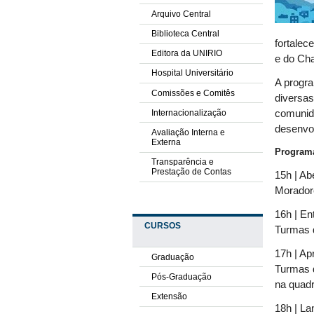
Arquivo Central
Biblioteca Central
fortalec
Editora da UNIRIO
e do Ch
Hospital Universitário
A progr
Comissões e Comitês
diversas
Internacionalização
comunida
desenvo
Avaliação Interna e
Externa
Programa
Transparência e
Prestação de Contas
15h | A
Moradore
16h | En
CURSOS
Turmas 
17h | A
Graduação
Turmas 
Pós-Graduação
na quadr
Extensão
18h | La