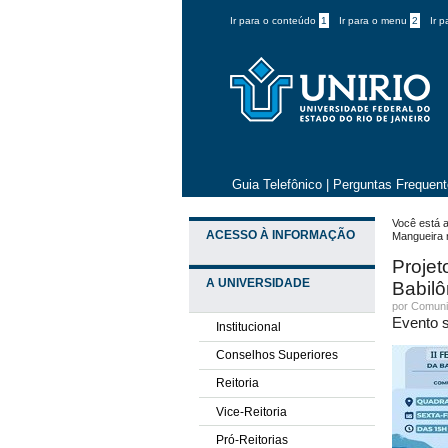
Ir para o conteúdo
1
Ir para o menu
2
Ir 
Guia Telefônico
|
Perguntas Frequen
Você está a
ACESSO À INFORMAÇÃO
Mangueira 
Projet
A UNIVERSIDADE
Babilô
por
Comuni
Evento 
Institucional
Conselhos Superiores
Reitoria
Vice-Reitoria
Pró-Reitorias