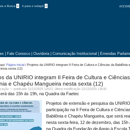
ACESSIB
para a Busca
3
Ir para o rodapé
4
tes
|
Fale Conosco
|
Ouvidoria
|
Comunicação Institucional
|
Emendas Parlame
qui:
Página Inicial
/
Projetos da UNIRIO integram II Feira de Cultura e Ciências da Babilônia
nesta sexta (12)
os da UNIRIO integram II Feira de Cultura e Ciência
nia e Chapéu Mangueira nesta sexta (12)
cação
—
publicado
11/12/2025 12h22,
última modificação
12/12/2025 13h30
será das 15h às 19h, na Quadra da Faetec
Projetos de extensão e pesquisa da UNIRIO
participação na
II Feira de Cultura e Ciência
Babilônia e Chapéu Mangueira
, que será rea
nesta
sexta-feira, 12 de dezembro
, das
15h 
na
Quadra da
Fundação de Apoio à Escola 