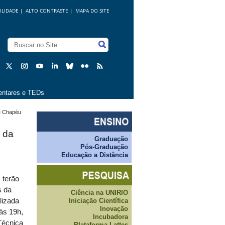
ILIDADE
|
ALTO CONTRASTE |
MAPA DO SITE
ntares e TEDs
 e Chapéu
s da
Graduação
Pós-Graduação
Educação a Distância
 terão
s da
Ciência na UNIRIO
Iniciação Científica
lizada
Inovação
às 19h
,
Incubadora
Técnica
Plataforma Lattes