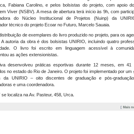
ca, Fabiana Carolino, e pelos bolsistas do projeto, com apoio d
em Viver (NSBV). A mesa de abertura terá início às 9h, com partic
adora do Núcleo Institucional de Projetos (Nuinp) da UNIR
dor técnico do projeto Ecoar no Futuro, Marcelo Sauaia.
istribuição de exemplares do livro produzido no projeto, para os ag
 A autoria da obra é dos bolsistas UNIRIO, incluindo quatro profe
idade. O livro foi escrito em linguagem acessível à comuni
tou as ações extensionistas.
ativa desenvolveu práticas esportivas durante 12 meses, em 41 
ídos no estado do Rio de Janeiro. O projeto foi implementado por um
as da UNIRIO – oito discentes de graduação e pós-graduação
adoras e uma coordenadora.
e localiza na Av. Pasteur, 458, Urca.
Mais n