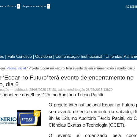
ACESSIB
para a Busca
3
Ir para o rodapé
4
tes
|
Fale Conosco
|
Ouvidoria
|
Comunicação Institucional
|
Emendas Parlame
qui:
Página Inicial
/
Projeto ‘Ecoar no Futuro’ terá evento de encerramento no sábado, dia 6
o ‘Ecoar no Futuro’ terá evento de encerramento no
, dia 6
cação
—
publicado
28/05/2026 13h20,
última modificação
28/05/2026 13h20
e acontece das 8h às 12h, no Auditório Tércio Pacitti
O projeto interinstitucional Ecoar no Futur
seu evento de encerramento no sábado, di
8h às 12h, no Auditório Tércio Pacitti, do 
Ciências Exatas e Tecnologia (CCET).
O evento é organizado pela coord