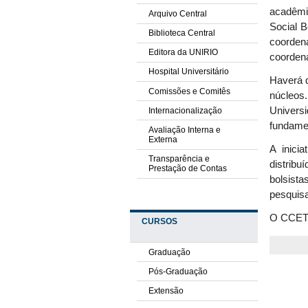
acadêmi
Arquivo Central
Social B
Biblioteca Central
coorden
Editora da UNIRIO
coordena
Hospital Universitário
Haverá d
Comissões e Comitês
núcleos.
Univers
Internacionalização
fundamen
Avaliação Interna e
Externa
A inici
Transparência e
distribu
Prestação de Contas
bolsist
pesquis
O CCET s
CURSOS
Graduação
Pós-Graduação
Extensão