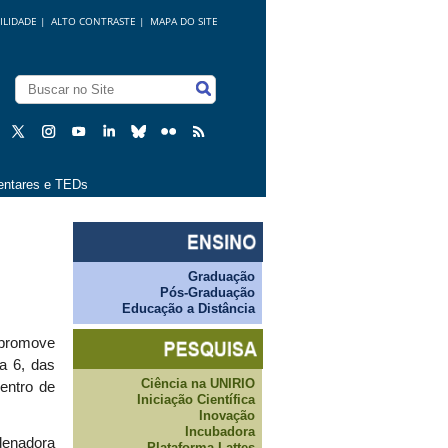
ILIDADE
|
ALTO CONTRASTE |
MAPA DO SITE
ntares e TEDs
Graduação
Pós-Graduação
Educação a Distância
o promove
a 6, das
Ciência na UNIRIO
Centro de
Iniciação Científica
Inovação
Incubadora
enadora
Plataforma Lattes