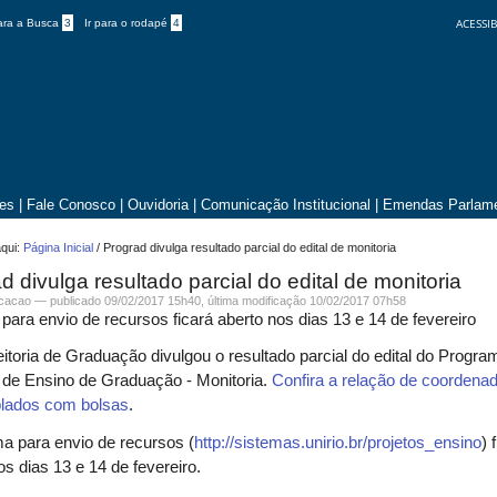
ACESSIB
para a Busca
3
Ir para o rodapé
4
tes
|
Fale Conosco
|
Ouvidoria
|
Comunicação Institucional
|
Emendas Parlame
qui:
Página Inicial
/
Prograd divulga resultado parcial do edital de monitoria
d divulga resultado parcial do edital de monitoria
icacao —
publicado
09/02/2017 15h40,
última modificação
10/02/2017 07h58
para envio de recursos ficará aberto nos dias 13 e 14 de fevereiro
itoria de Graduação divulgou o resultado parcial do edital do Progra
 de Ensino de Graduação - Monitoria.
Confira a relação de coordena
lados com bolsas
.
a para envio de recursos (
http://sistemas.unirio.br/projetos_ensino
) 
os dias 13 e 14 de fevereiro.