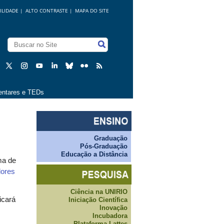
ILIDADE
|
ALTO CONTRASTE |
MAPA DO SITE
ntares e TEDs
Graduação
Pós-Graduação
Educação a Distância
ma de
dores
Ciência na UNIRIO
ficará
Iniciação Científica
Inovação
Incubadora
Plataforma Lattes