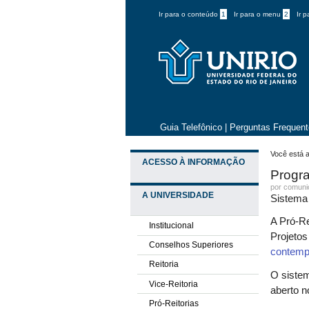
Ir para o conteúdo
1
Ir para o menu
2
Ir 
Guia Telefônico
|
Perguntas Frequen
Você está a
ACESSO À INFORMAÇÃO
Progra
por comun
A UNIVERSIDADE
Sistema 
A Pró-Re
Institucional
Projetos
Conselhos Superiores
contemp
Reitoria
O sistem
Vice-Reitoria
aberto n
Pró-Reitorias