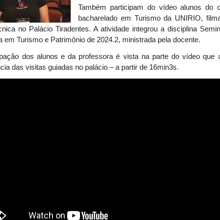
Também participam do vídeo alunos do 
b
acharelado em Turismo da UNIRIO, fil
écnica no Palácio Tiradentes. A atividade integrou a disciplina Semi
 em Turismo e Patrimônio de 2024.2, ministrada pela docente.
cipação dos alunos e da professora é vista na parte do vídeo que 
cia das visitas guiadas no palácio – a partir de 16min3s.