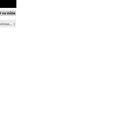
 na mídia
otícias…