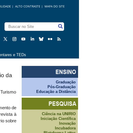
ILIDADE
|
ALTO CONTRASTE |
MAPA DO SITE
ntares e TEDs
io da
Graduação
Pós-Graduação
Educação a Distância
m Turismo
mento de
Ciência na UNIRIO
evista à
Iniciação Científica
io sobre
Inovação
Incubadora
Plataforma Lattes