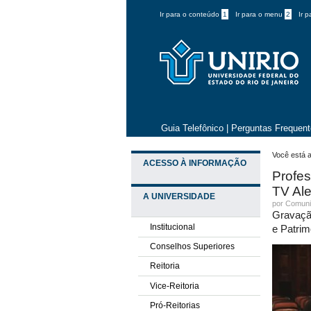
Ir para o conteúdo
1
Ir para o menu
2
Ir 
Guia Telefônico
|
Perguntas Frequen
Você está a
ACESSO À INFORMAÇÃO
Profes
TV Ale
A UNIVERSIDADE
por
Comuni
Gravação
Institucional
e Patrim
Conselhos Superiores
Reitoria
Vice-Reitoria
Pró-Reitorias