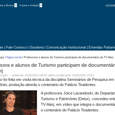
ACESSIB
para a Busca
3
Ir para o rodapé
4
tes
|
Fale Conosco
|
Ouvidoria
|
Comunicação Institucional
|
Emendas Parlame
qui:
Página Inicial
/
Professora e alunos de Turismo participam de documentário da TV Alerj
sora e alunos de Turismo participam de documentár
rj
cação
—
publicado
11/05/2026 16h34,
última modificação
11/05/2026 17h01
 foi feita em visita técnica da disciplina Seminários de Pesquisa e
ônio; produção aborda o centenário do Palácio Tiradentes
A professora Joice Lavandoski, do Departa
Turismo e Patrimônio (Detur),
concedeu entr
TV Alerj, em vídeo que integra
o
documentár
o
c
entenário do Palácio Tiradentes.