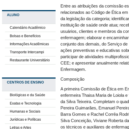
Entre as atribuições da comissão es
relacionados ao Código de Ética em
ALUNO
da legislação da categoria; identifica
instituição de saúde onde atua; rec
Calendário Acadêmico
usuários, clientes e membros da com
Bolsas e Benefícios
enfermagem; elaborar e encaminhar re
conjunto dos demais, do Serviço 
Informações Acadêmicas
ações preventivas e educativas sobr
Transporte Intercampi
participar de atividades multiprofissi
Restaurante Universitário
CEE; e apresentar anualmente relató
Enfermagem.
Composição
CENTROS DE ENSINO
A primeira Comissão de Ética em 
enfermeira Thaisa Maria de Loiola e 
Biológicas e da Saúde
da Silva Teixeira. Completam o quad
Exatas e Tecnologia
Pereira Guimarães, Emanuel Pereira
Humanas e Sociais
Barra Gomes e Rachel Corrêa Rodrig
Jurídicas e Políticas
Silva Conceição, Viviane Roberta da
os técnicos e auxiliares de enferma
Letras e Artes