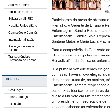
out
Arquivo Central
(Co
Éti
Biblioteca Central
Editora da UNIRIO
Participaram da mesa de abertura 
Ramalho, o Gerente de Ensino e Pesq
Hospital Universitário
Enfermagem, Sandra Rocha, e a chef
Comissões e Comitês
Enfermagem, Camilla Silva. Represe
Internacionalização
Santana Matos e Maria Lucia Mach
Avaliação Interna e
Para a composição da Comissão de
Externa
Eleitoral, composta pelas enfermeira
Transparência e
Prestação de Contas
Renault, além da técnica de enfe
"É a primeira vez que temos eleiçã
comissão, haverá nova eleição a cad
CURSOS
de ser constituída de, no mínimo, t
Enfermagem, sempre respeitando o n
Graduação
obstetrizes, técnicos e auxiliares 
direito a um voto em um represent
Pós-Graduação
um presidente, um secretário e dem
Extensão
votados, cabendo ao enfermeiro o car