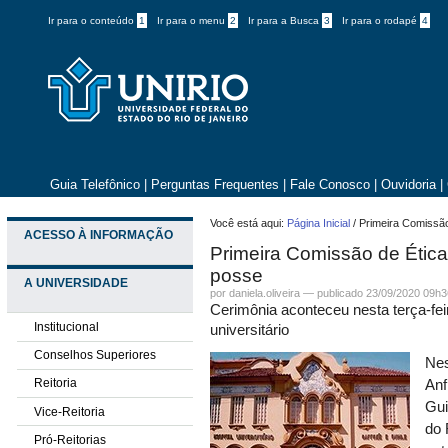
Ir para o conteúdo
1
Ir para o menu
2
Ir para a Busca
3
Ir para o rodapé
4
Guia Telefônico
|
Perguntas Frequentes
|
Fale Conosco
|
Ouvidoria
|
Você está aqui:
Página Inicial
/
Primeira Comiss
ACESSO À INFORMAÇÃO
Primeira Comissão de Éti
posse
A UNIVERSIDADE
por daniela.oliveira —
publicado
23/09/2020 09h3
Cerimônia aconteceu nesta terça-feira
Institucional
universitário
Conselhos Superiores
Nes
Reitoria
Anf
Gui
Vice-Reitoria
do 
Pró-Reitorias