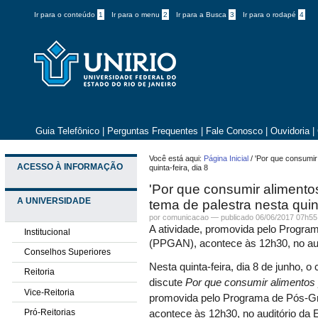
Ir para o conteúdo
1
Ir para o menu
2
Ir para a Busca
3
Ir para o rodapé
4
Guia Telefônico
|
Perguntas Frequentes
|
Fale Conosco
|
Ouvidoria
|
Você está aqui:
Página Inicial
/
'Por que consumir 
ACESSO À INFORMAÇÃO
quinta-feira, dia 8
'Por que consumir alimentos
A UNIVERSIDADE
tema de palestra nesta quint
por comunicacao —
publicado
06/06/2017 07h55
A atividade, promovida pelo Progr
Institucional
(PPGAN), acontece às 12h30, no aud
Conselhos Superiores
Nesta quinta-feira, dia 8 de junho, 
Reitoria
discute
Por que consumir alimentos 
Vice-Reitoria
promovida pelo Programa de Pós-G
Pró-Reitorias
acontece às 12h30, no auditório da E