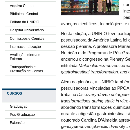
con
Arquivo Central
int
Biblioteca Central
pes
Editora da UNIRIO
avanços científicos, tecnológicos 
Hospital Universitário
Nesta edição, a UNIRIO teve partic
Comissões e Comitês
pesquisadora da América Latina foi
sessão plenária. A professora Maria
Internacionalização
Nutrição e do Programa de Pós-Gr
Avaliação Interna e
Externa
encerrou o congresso na Plenary Se
intitulada
Metabolomics-driven cereal 
Transparência e
Prestação de Contas
gastrointestinal transformation, and 
Além da plenária, a UNIRIO também 
pesquisadoras vinculadas ao PPGAN
CURSOS
trabalho
Discovery-driven untarget
transformations during static in vitro
Graduação
abordando transformações químicas
durante a digestão gastrointestinal 
Pós-Graduação
doutorado Carolina D’Almeida apres
Extensão
genotype-driven phenolic diversity