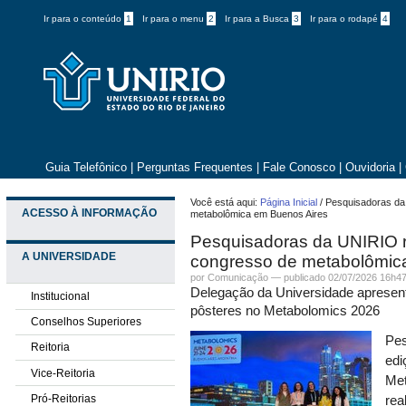
Ir para o conteúdo
1
Ir para o menu
2
Ir para a Busca
3
Ir para o rodapé
4
Guia Telefônico
|
Perguntas Frequentes
|
Fale Conosco
|
Ouvidoria
|
Você está aqui:
Página Inicial
/
Pesquisadoras da
ACESSO À INFORMAÇÃO
metabolômica em Buenos Aires
Pesquisadoras da UNIRIO 
A UNIVERSIDADE
congresso de metabolômic
por
Comunicação
—
publicado
02/07/2026 16h4
Delegação da Universidade apresent
Institucional
pôsteres no Metabolomics 2026
Conselhos Superiores
Pes
Reitoria
edi
Vice-Reitoria
Met
Pró-Reitorias
rea