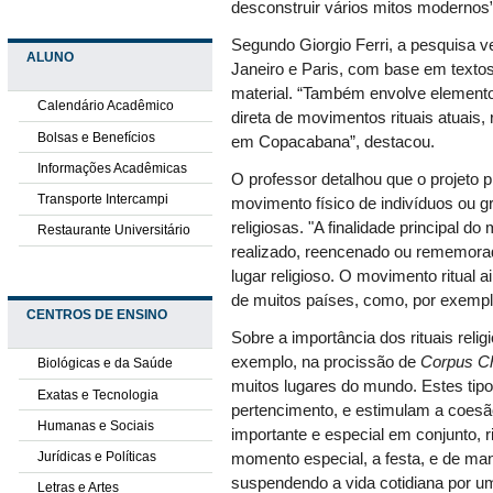
desconstruir vários mitos modernos”,
Segundo Giorgio Ferri, a pesquisa
ALUNO
Janeiro e Paris, com base em textos
material. “Também envolve elemen
Calendário Acadêmico
direta de movimentos rituais atuais
Bolsas e Benefícios
em Copacabana”, destacou.
Informações Acadêmicas
O professor detalhou que o projeto p
Transporte Intercampi
movimento físico de indivíduos ou gr
religiosas. "A finalidade principal d
Restaurante Universitário
realizado, reencenado ou rememorad
lugar religioso. O movimento ritual a
de muitos países, como, por exemplo,
CENTROS DE ENSINO
Sobre a importância dos rituais reli
exemplo, na procissão de
Corpus Ch
Biológicas e da Saúde
muitos lugares do mundo. Estes tipo
Exatas e Tecnologia
pertencimento, e estimulam a coes
Humanas e Sociais
importante e especial em conjunto, ri
Jurídicas e Políticas
momento especial, a festa, e de man
suspendendo a vida cotidiana por u
Letras e Artes