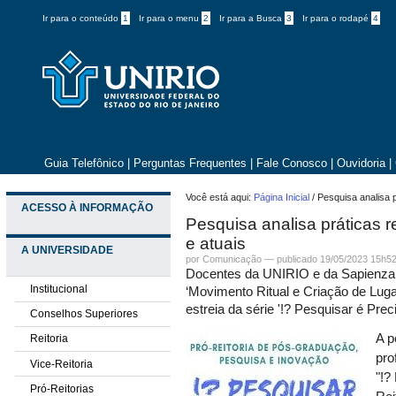
Ir para o conteúdo
1
Ir para o menu
2
Ir para a Busca
3
Ir para o rodapé
4
Guia Telefônico
|
Perguntas Frequentes
|
Fale Conosco
|
Ouvidoria
|
Você está aqui:
Página Inicial
/
Pesquisa analisa p
ACESSO À INFORMAÇÃO
Pesquisa analisa práticas r
e atuais
A UNIVERSIDADE
por
Comunicação
—
publicado
19/05/2023 15h5
Docentes da UNIRIO e da Sapienza 
Institucional
‘Movimento Ritual e Criação de Lug
estreia da série '!? Pesquisar é Prec
Conselhos Superiores
A p
Reitoria
pro
Vice-Reitoria
"!?
Pró-Reitorias