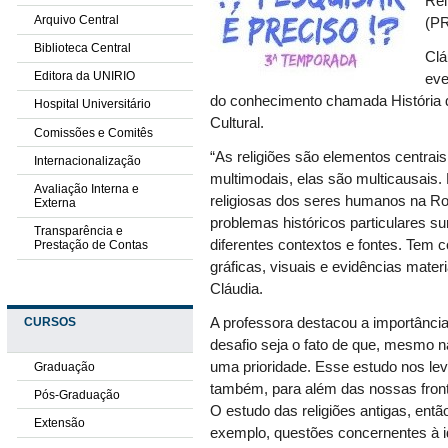
Rei
Arquivo Central
(P
Biblioteca Central
Clá
Editora da UNIRIO
eve
do conhecimento chamada História d
Hospital Universitário
Cultural.
Comissões e Comitês
“As religiões são elementos centrai
Internacionalização
multimodais, elas são multicausais. 
Avaliação Interna e
religiosas dos seres humanos na R
Externa
problemas históricos particulares su
Transparência e
diferentes contextos e fontes. Tem co
Prestação de Contas
gráficas, visuais e evidências materi
Cláudia.
A professora destacou a importância
CURSOS
desafio seja o fato de que, mesmo n
uma prioridade. Esse estudo nos le
Graduação
também, para além das nossas fronte
Pós-Graduação
O estudo das religiões antigas, ent
Extensão
exemplo, questões concernentes à i