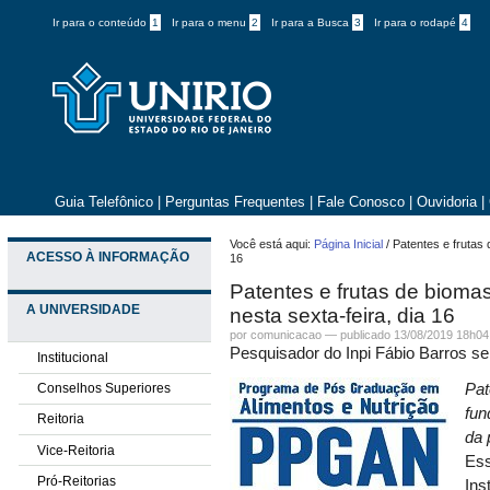
Ir para o conteúdo
1
Ir para o menu
2
Ir para a Busca
3
Ir para o rodapé
4
Guia Telefônico
|
Perguntas Frequentes
|
Fale Conosco
|
Ouvidoria
|
Você está aqui:
Página Inicial
/
Patentes e frutas 
ACESSO À INFORMAÇÃO
16
Patentes e frutas de biomas
A UNIVERSIDADE
nesta sexta-feira, dia 16
por comunicacao —
publicado
13/08/2019 18h04
Pesquisador do Inpi Fábio Barros se
Institucional
Conselhos Superiores
Pat
fun
Reitoria
da 
Vice-Reitoria
Ess
Pró-Reitorias
Ins