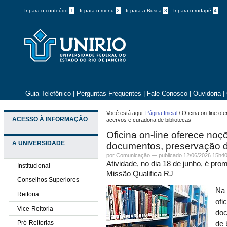
Ir para o conteúdo
1
Ir para o menu
2
Ir para a Busca
3
Ir para o rodapé
4
Guia Telefônico
|
Perguntas Frequentes
|
Fale Conosco
|
Ouvidoria
|
Você está aqui:
Página Inicial
/
Oficina on-line o
ACESSO À INFORMAÇÃO
acervos e curadoria de bibliotecas
Oficina on-line oferece no
A UNIVERSIDADE
documentos, preservação de
por
Comunicação
—
publicado
12/06/2026 15h4
Atividade, no dia 18 de junho, é prom
Institucional
Missão Qualifica RJ
Conselhos Superiores
Na 
Reitoria
ofi
Vice-Reitoria
doc
Pró-Reitorias
de 