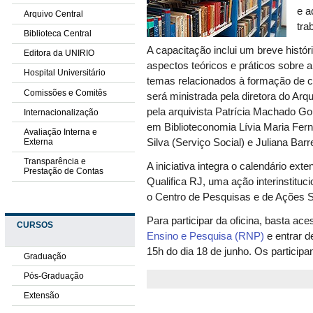
e a
Arquivo Central
tra
Biblioteca Central
A capacitação inclui um breve histó
Editora da UNIRIO
aspectos teóricos e práticos sobre
Hospital Universitário
temas relacionados à formação de cur
Comissões e Comitês
será ministrada pela diretora do Arq
pela arquivista Patrícia Machado G
Internacionalização
em Biblioteconomia Lívia Maria Fer
Avaliação Interna e
Externa
Silva (Serviço Social) e Juliana Barr
Transparência e
A iniciativa integra o calendário exte
Prestação de Contas
Qualifica RJ, uma ação interinstitu
o Centro de Pesquisas e de Ações S
Para participar da oficina, basta ac
CURSOS
Ensino e Pesquisa (RNP)
e entrar d
15h do dia 18 de junho. Os participant
Graduação
Pós-Graduação
Extensão