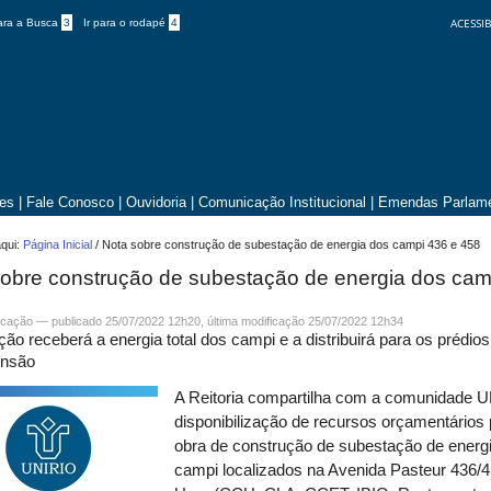
ACESSIB
para a Busca
3
Ir para o rodapé
4
tes
|
Fale Conosco
|
Ouvidoria
|
Comunicação Institucional
|
Emendas Parlame
qui:
Página Inicial
/
Nota sobre construção de subestação de energia dos campi 436 e 458
obre construção de subestação de energia dos cam
cação
—
publicado
25/07/2022 12h20,
última modificação
25/07/2022 12h34
ão receberá a energia total dos campi e a distribuirá para os prédio
ensão
A Reitoria compartilha com a comunidade 
disponibilização de recursos orçamentários 
obra de construção de subestação de energ
campi localizados na Avenida Pasteur 436/4