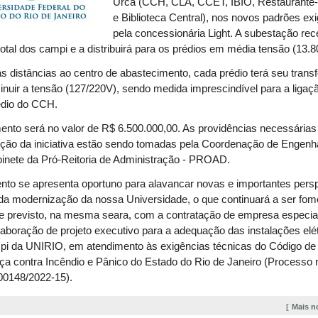
Urca (CCH, CLA, CCET, IBIO, Restaurante
e Biblioteca Central), nos novos padrões ex
pela concessionária Light. A subestação rec
total dos campi e a distribuirá para os prédios em média tensão (13.8
s distâncias ao centro de abastecimento, cada prédio terá seu tran
inuir a tensão (127/220V), sendo medida imprescindível para a ligaç
édio do CCH.
nto será no valor de R$ 6.500.000,00. As providências necessárias
ção da iniciativa estão sendo tomadas pela Coordenação de Engenha
inete da Pró-Reitoria de Administração - PROAD.
to se apresenta oportuno para alavancar novas e importantes pers
da modernização da nossa Universidade, o que continuará a ser fom
e previsto, na mesma seara, com a contratação de empresa especia
laboração de projeto executivo para a adequação das instalações elé
pi da UNIRIO, em atendimento às exigências técnicas do Código de
a contra Incêndio e Pânico do Estado do Rio de Janeiro (Processo 
00148/2022-15).
Mais n