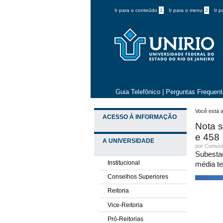
Ir para o conteúdo
1
Ir para o menu
2
Ir 
Guia Telefônico
|
Perguntas Frequen
Você está a
ACESSO À INFORMAÇÃO
Nota s
e 458
A UNIVERSIDADE
por
Comuni
Subestaç
Institucional
média t
Conselhos Superiores
Reitoria
Vice-Reitoria
Pró-Reitorias