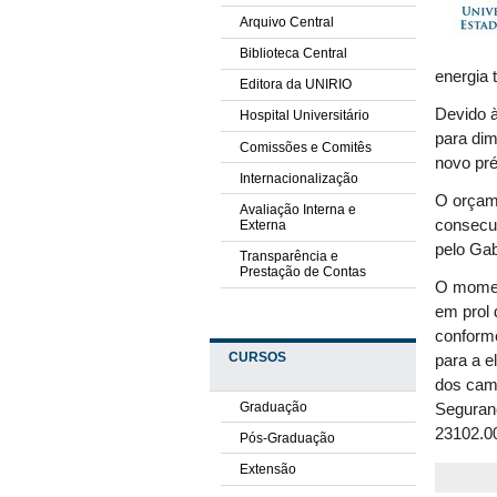
Arquivo Central
Biblioteca Central
energia 
Editora da UNIRIO
Devido à
Hospital Universitário
para dim
Comissões e Comitês
novo pr
Internacionalização
O orçame
Avaliação Interna e
consecu
Externa
pelo Gab
Transparência e
Prestação de Contas
O momen
em prol 
conform
CURSOS
para a e
dos cam
Graduação
Seguranç
23102.0
Pós-Graduação
Extensão