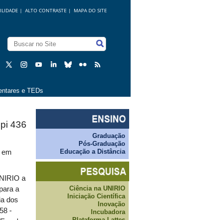
ILIDADE
|
ALTO CONTRASTE |
MAPA DO SITE
ntares e TEDs
pi 436
Graduação
Pós-Graduação
Educação a Distância
s em
UNIRIO a
Ciência na UNIRIO
para a
Iniciação Científica
ia dos
Inovação
58 -
Incubadora
Plataforma Lattes