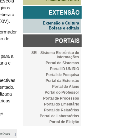
-Escola
igidos
eberá a
00V).
Extensão e Cultura
Bolsas e editais
sformador
ão do
SEI - Sistema Eletrônico de
 para a
Informações
ria e
Portal de Sistemas
Portal ID UNIRIO
Portal de Pesquisa
pectivas
Portal da Extensão
Portal do Aluno
entado,
Portal do Professor
lizada
Portal de Processos
tricas
Portal do Ementário
Portal de Relatórios
nº
Portal de Laboratórios
Portal de Eleição
otícias…