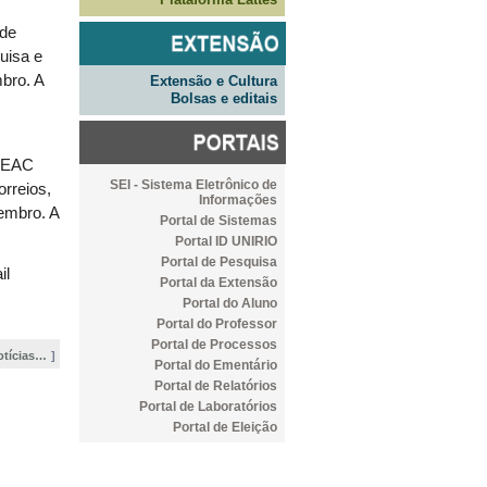
 de
uisa e
mbro. A
Extensão e Cultura
Bolsas e editais
PGEAC
SEI - Sistema Eletrônico de
orreios,
Informações
tembro. A
Portal de Sistemas
Portal ID UNIRIO
Portal de Pesquisa
il
Portal da Extensão
Portal do Aluno
Portal do Professor
Portal de Processos
otícias…
Portal do Ementário
Portal de Relatórios
Portal de Laboratórios
Portal de Eleição