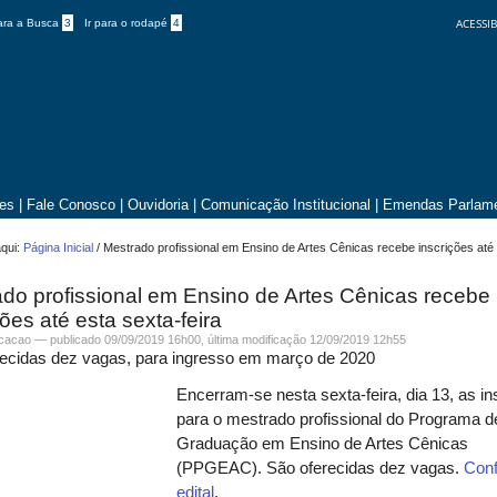
ACESSIB
para a Busca
3
Ir para o rodapé
4
tes
|
Fale Conosco
|
Ouvidoria
|
Comunicação Institucional
|
Emendas Parlame
qui:
Página Inicial
/
Mestrado profissional em Ensino de Artes Cênicas recebe inscrições até
do profissional em Ensino de Artes Cênicas recebe
ções até esta sexta-feira
icacao —
publicado
09/09/2019 16h00,
última modificação
12/09/2019 12h55
recidas dez vagas, para ingresso em março de 2020
Encerram-se nesta sexta-feira, dia 13, as in
para o mestrado profissional do Programa d
Graduação em Ensino de Artes Cênicas
(PPGEAC). São oferecidas dez vagas.
Conf
edital
.