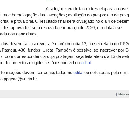
A seleção será feita em três etapas: análise
os e homologação das inscrições; avaliação do pré-projeto de pesq
crita; e prova oral. O resultado final será divulgado no dia 4 de deze
a dos aprovados será realizada em março de 2020, em data a ser
ada aos candidatos.
ados devem se inscrever até o próximo dia 13, na secretaria do P
 Pasteur, 436, fundos, Urca). Também é possível se inscrever por C
x, com correspondência cuja postagem seja feita até o dia 13 de se
de documentos exigidos está disponível no
edital
.
informações devem ser consultadas no
edita
l
ou solicitadas pelo e-ma
ia.ppgeac@unirio.br.
Mais n