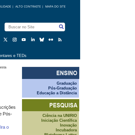
ILIDADE
|
ALTO CONTRASTE |
MAPA DO SITE
ntares e TEDs
 esta
Graduação
Pós-Graduação
Educação a Distância
scrições
e Pós-
Ciência na UNIRIO
Iniciação Científica
Inovação
ira o
Incubadora
Plataforma Lattes