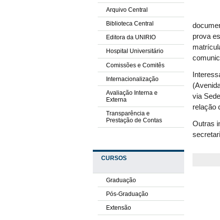
Arquivo Central
Biblioteca Central
document
prova es
Editora da UNIRIO
matrícul
Hospital Universitário
comunic
Comissões e Comitês
Interess
Internacionalização
(Avenida
Avaliação Interna e
via Sede
Externa
relação 
Transparência e
Prestação de Contas
Outras 
secretar
CURSOS
Graduação
Pós-Graduação
Extensão