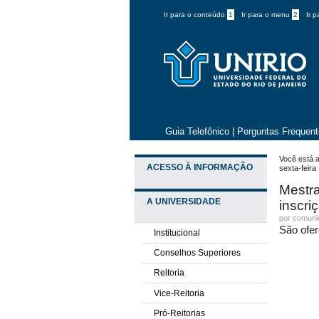
Ir para o conteúdo
1
Ir para o menu
2
Ir 
Guia Telefônico
|
Perguntas Frequen
Você está a
ACESSO À INFORMAÇÃO
sexta-feira
Mestra
A UNIVERSIDADE
inscri
por comun
São ofe
Institucional
Conselhos Superiores
Reitoria
Vice-Reitoria
Pró-Reitorias