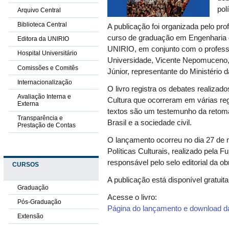
pol
Arquivo Central
Biblioteca Central
A publicação foi organizada pelo pr
curso de graduação em Engenharia 
Editora da UNIRIO
UNIRIO, em conjunto com o professor
Hospital Universitário
Universidade,
Vicente Nepomuceno
Comissões e Comitês
Júnior
, representante do Ministério 
Internacionalização
O livro registra os debates realiza
Avaliação Interna e
Cultura que ocorreram em várias reg
Externa
textos são um testemunho da retoma
Transparência e
Brasil e a sociedade civil.
Prestação de Contas
O lançamento ocorreu no dia
27 de 
Políticas Culturais
, realizado pela F
responsável pelo selo editorial da ob
CURSOS
A publicação está disponível gratui
Graduação
Acesse o livro:
Pós-Graduação
Página do lançamento e download d
Extensão