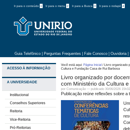
Ir para o conteúdo
1
Ir para o menu
2
Ir para a Busca
3
Ir para o rodapé
4
Guia Telefônico
|
Perguntas Frequentes
|
Fale Conosco
|
Ouvidoria
|
Você está aqui:
Página Inicial
/
Livro organizado 
ACESSO À INFORMAÇÃO
Cultura e Fundação Casa de Rui Barbosa
Livro organizado por doce
A UNIVERSIDADE
com Ministério da Cultura
por
Comunicação
—
publicado
30/06/2026 15h3
Publicação reúne reflexões sobre a 
Institucional
Conselhos Superiores
Uma
Cul
Reitoria
res
Vice-Reitoria
Con
Pró-Reitorias
deb