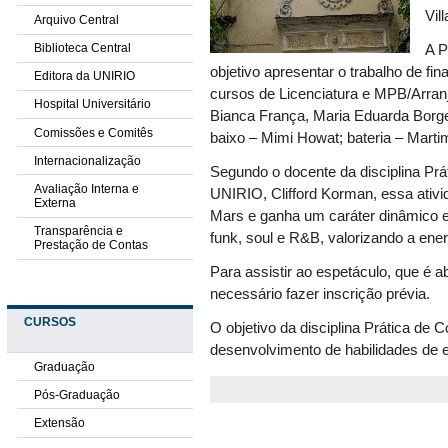
Vil
Arquivo Central
Biblioteca Central
A P
objetivo apresentar o trabalho de fi
Editora da UNIRIO
cursos de Licenciatura e MPB/Arranj
Hospital Universitário
Bianca França, Maria Eduarda Borges
Comissões e Comitês
baixo – Mimi Howat; bateria – Martim
Internacionalização
Segundo o docente da disciplina Pr
Avaliação Interna e
UNIRIO, Clifford Korman, essa ativi
Externa
Mars e ganha um caráter dinâmico 
Transparência e
funk, soul e R&B, valorizando a energ
Prestação de Contas
Para assistir ao espetáculo, que é ab
necessário fazer inscrição prévia.
CURSOS
O objetivo da disciplina Prática de C
desenvolvimento de habilidades de 
Graduação
Pós-Graduação
Extensão