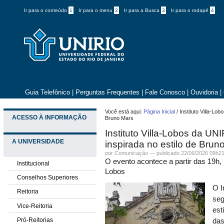
Ir para o conteúdo
1
Ir para o menu
2
Ir para a Busca
3
Ir para o rodapé
4
Guia Telefônico
|
Perguntas Frequentes
|
Fale Conosco
|
Ouvidoria
|
Você está aqui:
Página Inicial
/
Instituto Villa-Lo
ACESSO À INFORMAÇÃO
Bruno Mars
Instituto Villa-Lobos da UN
A UNIVERSIDADE
inspirada no estilo de Brun
por
Comunicação
—
publicado
22/06/2026 09h2
O evento acontece a partir das 19h, 
Institucional
Lobos
Conselhos Superiores
O I
Reitoria
seg
Vice-Reitoria
est
Pró-Reitorias
das