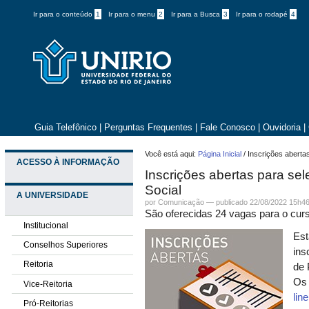
Ir para o conteúdo
1
Ir para o menu
2
Ir para a Busca
3
Ir para o rodapé
4
Guia Telefônico
|
Perguntas Frequentes
|
Fale Conosco
|
Ouvidoria
|
Você está aqui:
Página Inicial
/
Inscrições aberta
ACESSO À INFORMAÇÃO
Inscrições abertas para s
Social
A UNIVERSIDADE
por
Comunicação
—
publicado
22/08/2022 15h4
São oferecidas 24 vagas para o cur
Institucional
Est
Conselhos Superiores
ins
Reitoria
de
Os 
Vice-Reitoria
line
Pró-Reitorias