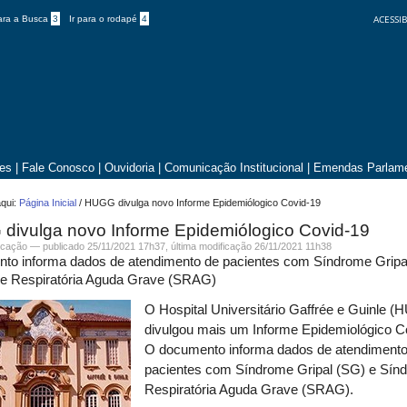
ACESSIB
para a Busca
3
Ir para o rodapé
4
tes
|
Fale Conosco
|
Ouvidoria
|
Comunicação Institucional
|
Emendas Parlame
qui:
Página Inicial
/
HUGG divulga novo Informe Epidemiólogico Covid-19
divulga novo Informe Epidemiólogico Covid-19
cação
—
publicado
25/11/2021 17h37,
última modificação
26/11/2021 11h38
to informa dados de atendimento de pacientes com Síndrome Gripa
e Respiratória Aguda Grave (SRAG)
O Hospital Universitário Gaffrée e Guinle 
divulgou mais um Informe Epidemiológico C
O documento informa dados de atendimento
pacientes com Síndrome Gripal (SG) e Sín
Respiratória Aguda Grave (SRAG).