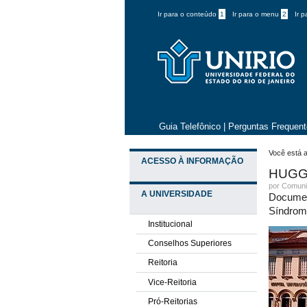
Ir para o conteúdo
1
Ir para o menu
2
Ir 
Guia Telefônico
|
Perguntas Frequen
Você está a
ACESSO À INFORMAÇÃO
HUGG 
por
Comuni
A UNIVERSIDADE
Documen
Síndrom
Institucional
Conselhos Superiores
Reitoria
Vice-Reitoria
Pró-Reitorias