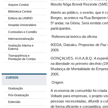
filósofa Nôga Brondi Rezende (SME
Arquivo Central
Biblioteca Central
Aberto ao público, o evento, que é
Borges, acontece na Rua Benjamin Con
Editora da UNIRIO
5º andar, na Glória. Será emitido ce
Hospital Universitário
participantes.
Comissões e Comitês
Referencial teórico da oficina
Internacionalização
IKEDA, Daisaku
. Propostas de Pa
Avaliação Interna e
Externa
2009.
Transparência e
GONÇALVES. H.H.A.B.Q.
A experi
Prestação de Contas
na liberdade no primeiro decênio (19
Mudança de Mentalidade do Empres
2005.
CURSOS
Origem
Graduação
A economia de comunhão foi criada
Pós-Graduação
Voltado para empresas, o projeto vis
pessoas necessitadas, difundir a cu
Extensão
de forma eficiente e competitiva, s