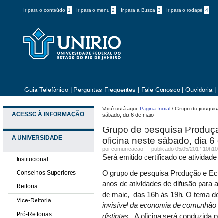
Ir para o conteúdo
1
Ir para o menu
2
Ir para a Busca
3
Ir para o rodapé
4
Guia Telefônico
|
Perguntas Frequentes
|
Fale Conosco
|
Ouvidoria
|
Você está aqui:
Página Inicial
/
Grupo de pesquis
ACESSO À INFORMAÇÃO
sábado, dia 6 de maio
Grupo de pesquisa Produç
A UNIVERSIDADE
oficina neste sábado, dia 6
por comunicacao —
publicado
05/05/2017 10h10
Será emitido certificado de atividad
Institucional
Conselhos Superiores
O grupo de pesquisa Produção e E
anos de atividades de difusão para 
Reitoria
de maio, das 16h às 19h. O tema d
Vice-Reitoria
invisível da economia de comunhão p
Pró-Reitorias
distintas
.
A oficina será conduzida p