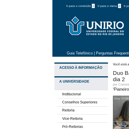
Ir para o conteúdo
1
Ir para o menu
2
Ir 
Guia Telefônico
|
Perguntas Frequen
Você está a
ACESSO À INFORMAÇÃO
Duo Ba
dia 2
A UNIVERSIDADE
por
Comuni
‘Pianeir
Institucional
Conselhos Superiores
Reitoria
Vice-Reitoria
Pró-Reitorias