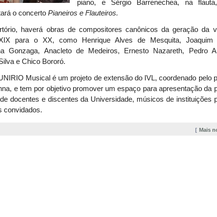
piano, e Sérgio Barrenechea, na flaut
tará o concerto
Pianeiros e Flauteiros.
rtório, haverá obras de compositores canônicos
da geração da v
XIX para o XX, como Henrique Alves de Mesquita, Joaquim C
ha Gonzaga, Anacleto de Medeiros, Ernesto Nazareth, Pedro Al
Silva e Chico Bororó.
UNIRIO Musical é um projeto de extensão do I
VL
, coordenado
pelo 
nna, e tem por objetivo promover um espaço para apresentação da 
 de docentes e discentes da U
niversidade
, músicos de instituições 
as convidados.
Mais n