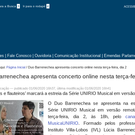
ACESSIB
para a Busca
3
Ir para o rodapé
4
tes
|
Fale Conosco
|
Ouvidoria
|
Comunicação Institucional
|
Emendas Parlame
qui:
Página Inicial
/
Duo Barrenechea apresenta concerto online nesta terça-feira, dia 2
rrenechea apresenta concerto online nesta terça-fe
cação
—
publicado
01/06/2020 16h37,
última modificação
01/06/2020 16h41
os e flauteiros’ marcará a estreia da Série UNIRIO Musical em versã
O Duo Barrenechea se apresenta na es
Série UNIRIO Musical em versão remot
terça-feira, dia 2, às 18h,
pelo
cana
MusicaUNIRIO
.
Formado pelos profess
Instituto Villa-Lobos (IVL) Lúcia Barrene