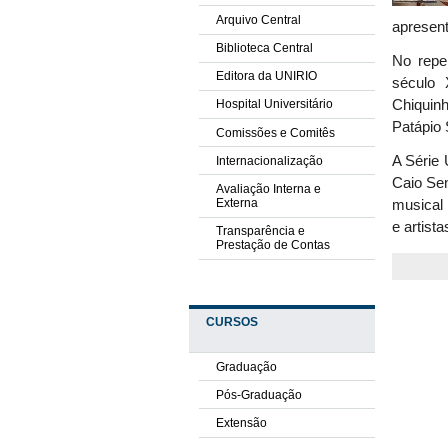
Arquivo Central
apresen
Biblioteca Central
No repe
Editora da UNIRIO
século 
Chiquin
Hospital Universitário
Patápio 
Comissões e Comitês
A Série 
Internacionalização
Caio Se
Avaliação Interna e
Externa
musical
e artist
Transparência e
Prestação de Contas
CURSOS
Graduação
Pós-Graduação
Extensão