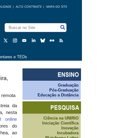
ILIDADE
|
ALTO CONTRASTE |
MAPA DO SITE
ntares e TEDs
ira,
Graduação
Pós-Graduação
Educação a Distância
o remota
treia da
a, nesta
Ciência na UNIRIO
l online
Iniciação Científica
ores do
Inovação
chea, ao
Incubadora
Plataforma Lattes