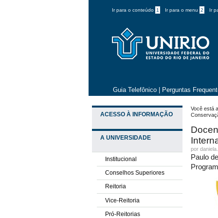
Ir para o conteúdo
1
Ir para o menu
2
Ir 
Guia Telefônico
|
Perguntas Frequen
Você está a
ACESSO À INFORMAÇÃO
Conservaç
Docen
A UNIVERSIDADE
Intern
por daniela
Paulo de
Institucional
Programa
Conselhos Superiores
Reitoria
Vice-Reitoria
Pró-Reitorias