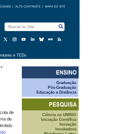
ILIDADE
|
ALTO CONTRASTE |
MAPA DO SITE
ntares e TEDs
 a
Graduação
Pós-Graduação
Educação a Distância
cola de
Ciência na UNIRIO
ama de
Iniciação Científica
Inovação
mitido
Incubadora
ito
Plataforma Lattes