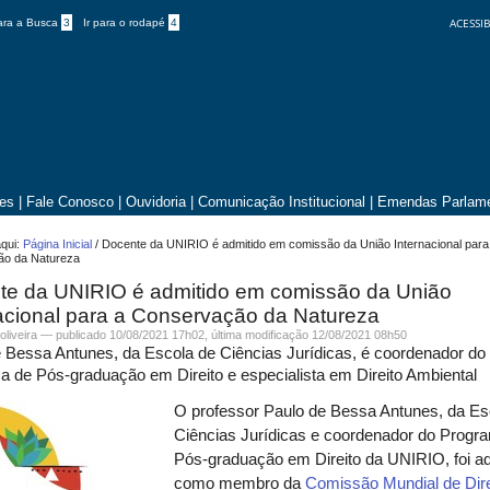
ACESSIB
para a Busca
3
Ir para o rodapé
4
tes
|
Fale Conosco
|
Ouvidoria
|
Comunicação Institucional
|
Emendas Parlame
qui:
Página Inicial
/
Docente da UNIRIO é admitido em comissão da União Internacional para
ão da Natureza
te da UNIRIO é admitido em comissão da União
acional para a Conservação da Natureza
.oliveira —
publicado
10/08/2021 17h02,
última modificação
12/08/2021 08h50
 Bessa Antunes, da Escola de Ciências Jurídicas, é coordenador do
 de Pós-graduação em Direito e especialista em Direito Ambiental
O professor Paulo de Bessa Antunes, da Es
Ciências Jurídicas e coordenador do Progr
Pós-graduação em Direito da UNIRIO, foi ad
como membro da
Comissão Mundial de Dire