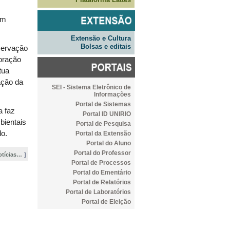
em
Extensão e Cultura
Bolsas e editais
servação
oração
tua
ação da
SEI - Sistema Eletrônico de
Informações
Portal de Sistemas
a faz
Portal ID UNIRIO
bientais
Portal de Pesquisa
do.
Portal da Extensão
Portal do Aluno
Portal do Professor
otícias…
Portal de Processos
Portal do Ementário
Portal de Relatórios
Portal de Laboratórios
Portal de Eleição