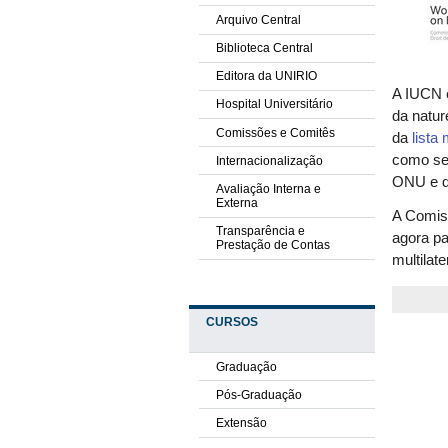
Arquivo Central
Biblioteca Central
Editora da UNIRIO
A IUCN 
Hospital Universitário
da natu
Comissões e Comitês
da
lista
como sec
Internacionalização
ONU e d
Avaliação Interna e
Externa
A Comiss
Transparência e
agora pa
Prestação de Contas
multilat
CURSOS
Graduação
Pós-Graduação
Extensão