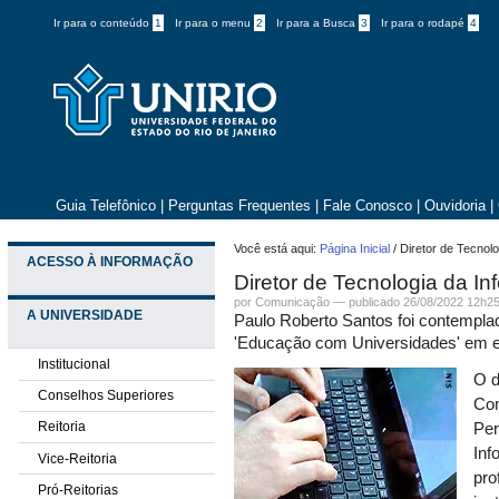
Ir para o conteúdo
1
Ir para o menu
2
Ir para a Busca
3
Ir para o rodapé
4
Guia Telefônico
|
Perguntas Frequentes
|
Fale Conosco
|
Ouvidoria
|
Você está aqui:
Página Inicial
/
Diretor de Tecnol
ACESSO À INFORMAÇÃO
Diretor de Tecnologia da 
por
Comunicação
—
publicado
26/08/2022 12h2
A UNIVERSIDADE
Paulo Roberto Santos foi contempla
'Educação com Universidades' em ev
Institucional
O d
Conselhos Superiores
Com
Reitoria
Per
Inf
Vice-Reitoria
pro
Pró-Reitorias