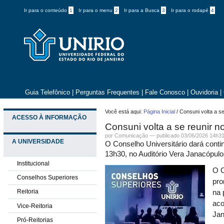
Ir para o conteúdo
1
Ir para o menu
2
Ir para a Busca
3
Ir para o rodapé
4
Guia Telefônico
|
Perguntas Frequentes
|
Fale Conosco
|
Ouvidoria
|
Você está aqui:
Página Inicial
/
Consuni volta a se
ACESSO À INFORMAÇÃO
Consuni volta a se reunir n
por
Comunicação
—
publicado
03/06/2026 14h3
A UNIVERSIDADE
O Conselho Universitário dará conti
13h30, no Auditório Vera Janacópul
Institucional
O C
Conselhos Superiores
pro
Reitoria
na 
aco
Vice-Reitoria
Jan
Pró-Reitorias