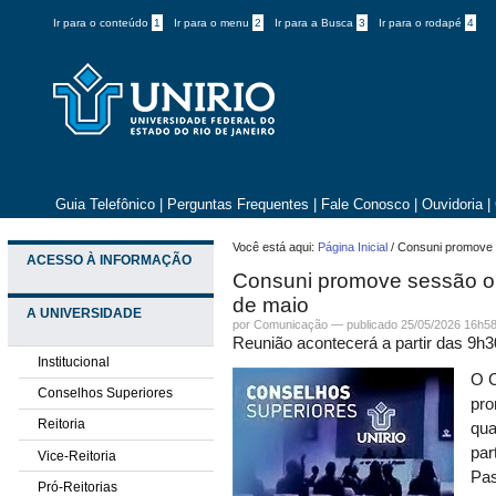
Ir para o conteúdo
1
Ir para o menu
2
Ir para a Busca
3
Ir para o rodapé
4
Guia Telefônico
|
Perguntas Frequentes
|
Fale Conosco
|
Ouvidoria
|
Você está aqui:
Página Inicial
/
Consuni promove s
ACESSO À INFORMAÇÃO
Consuni promove sessão ord
de maio
A UNIVERSIDADE
por
Comunicação
—
publicado
25/05/2026 16h5
Reunião acontecerá a partir das 9h3
Institucional
O C
Conselhos Superiores
pro
Reitoria
qua
par
Vice-Reitoria
Pas
Pró-Reitorias