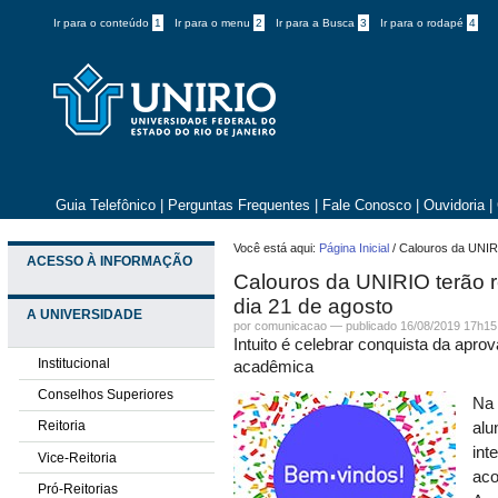
Ir para o conteúdo
1
Ir para o menu
2
Ir para a Busca
3
Ir para o rodapé
4
Guia Telefônico
|
Perguntas Frequentes
|
Fale Conosco
|
Ouvidoria
|
Você está aqui:
Página Inicial
/
Calouros da UNIRI
ACESSO À INFORMAÇÃO
Calouros da UNIRIO terão r
dia 21 de agosto
A UNIVERSIDADE
por comunicacao —
publicado
16/08/2019 17h15
Intuito é celebrar conquista da apro
Institucional
acadêmica
Conselhos Superiores
Na 
Reitoria
alu
int
Vice-Reitoria
aco
Pró-Reitorias