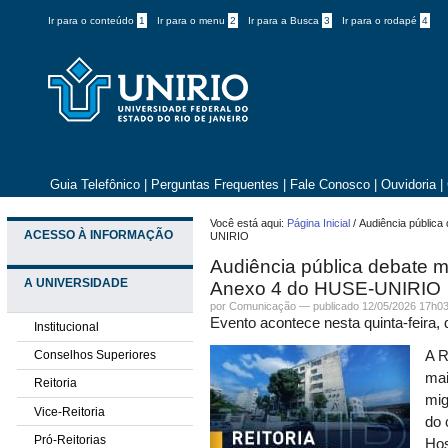
Ir para o conteúdo
1
Ir para o menu
2
Ir para a Busca
3
Ir para o rodapé
4
Guia Telefônico
|
Perguntas Frequentes
|
Fale Conosco
|
Ouvidoria
|
Você está aqui:
Página Inicial
/
Audiência pública
ACESSO À INFORMAÇÃO
UNIRIO
Audiência pública debate m
A UNIVERSIDADE
Anexo 4 do HUSE-UNIRIO
por
Comunicação
—
publicado
12/05/2026 17h0
Evento acontece nesta quinta-feira, 
Institucional
Conselhos Superiores
A R
mai
Reitoria
mig
Vice-Reitoria
do 
Pró-Reitorias
Hos