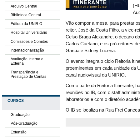
(HU
Arquivo Central
Aud
Biblioteca Central
Vão compor a mesa, para prestar os
Editora da UNIRIO
reitor, José da Costa Filho, a vice-r
Hospital Universitário
Celso Braga Alexandre, o decano do
Comissões e Comitês
Carlos Caetano, e os pró-reitores d
Internacionalização
Garcia e Sidney Lucena.
Avaliação Interna e
O evento integra o ciclo Reitoria I
Externa
proeminentes em cada unidade da Un
Transparência e
canal audiovisual da UNIRIO.
Prestação de Contas
Como parte da Reitoria Itinerante, h
reuniões no IB, com o staff administ
laboratórios e com o diretório acadê
CURSOS
O IB se localiza na Rua Frei Caneca
Graduação
Pós-Graduação
Extensão