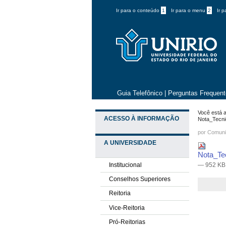
Ir para o conteúdo
1
Ir para o menu
2
Ir 
Guia Telefônico
|
Perguntas Frequen
Você está a
ACESSO À INFORMAÇÃO
Nota_Tecni
por
Comuni
A UNIVERSIDADE
Nota_Te
Institucional
— 952 KB
Conselhos Superiores
Reitoria
Vice-Reitoria
Pró-Reitorias