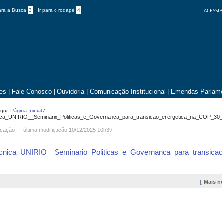
ACESSIB
para a Busca
3
Ir para o rodapé
4
tes
|
Fale Conosco
|
Ouvidoria
|
Comunicação Institucional
|
Emendas Parlame
qui:
Página Inicial
/
ca_UNIRIO__Seminario_Politicas_e_Governanca_para_transicao_energetica_na_COP_30_
cação
—
última modificação
10/12/2025 10h39
cnica_UNIRIO__Seminario_Politicas_e_Governanca_para_transica
Mais n