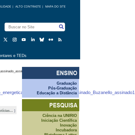
ILIDADE
|
ALTO CONTRASTE |
MAPA DO SITE
ntares e TEDs
assinado_assinado_Buzanello_assinado1.pdf
Graduação
Pós-Graduação
o_energetica_na_COP_30_assinado_assinado_Buzanello_assinado1
Educação a Distância
otícias…
Ciência na UNIRIO
Iniciação Científica
Inovação
Incubadora
Plataforma Lattes