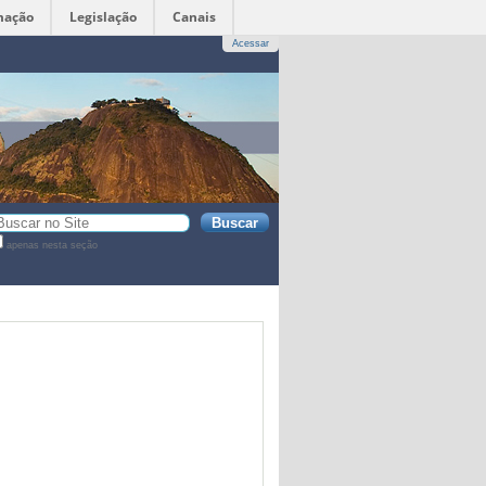
mação
Legislação
Canais
Acessar
sca
apenas nesta seção
sca
vançada…