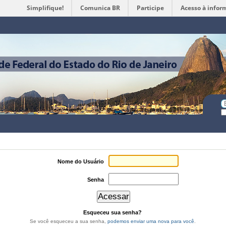
Simplifique!
Comunica BR
Participe
Acesso à infor
Ferramentas
Pessoais
Bu
Bu
A
Nome do Usuário
Senha
Esqueceu sua senha?
Se você esqueceu a sua senha,
podemos enviar uma nova para você
.