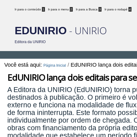
Ir para o conteúdo
1
Ir para o menu
2
Ir para a Busca
3
Ir para o rodapé
4
- UNIRIO
EDUNIRIO
Editora da UNIRIO
Você está aqui:
/
EdUNIRIO lança dois editai
Página Inicial
EdUNIRIO lança dois editais para se
A Editora da UNIRIO (EdUNIRIO) torna púb
destinados à publicação. O primeiro é v
externo e funciona na modalidade de flu
de forma ininterrupta. Este formato possi
individualmente por ordem de chegada. O
obras com financiamento da própria edito
modalidade que estabelece um período fi