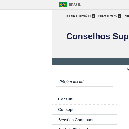
BRASIL
Ir para o conteúdo
1
Ir para o menu
2
Ir 
Conselhos Sup
V
Página inicial
Consuni
Consepe
Sessões Conjuntas