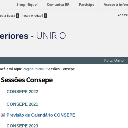
Simplifique!
Comunica BR
Participe
Acesso à info
para a Busca
3
Ir para o rodapé
4
ACESSI
- UNIRIO
eriores
Portal Unirio
ocê está aqui:
Página Inicial
/
Sessões Consepe
Sessões Consepe
CONSEPE 2022
CONSEPE 2021
Previsão de Calendário CONSEPE
CONSEPE 2023