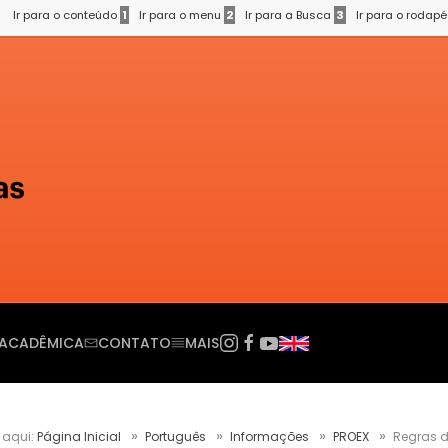
Ir para o conteúdo
1
Ir para o menu
2
Ir para a Busca
3
Ir para o rodap
ACADÊMICA
CONTATO
MAIS
 aqui:
Página Inicial
Português
Informações
PROEX
Regras d