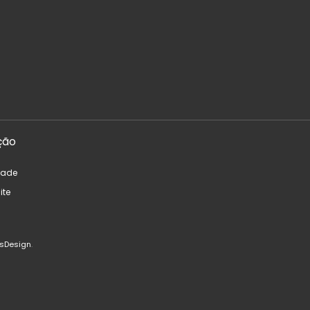
ção
dade
ite
sDesign
.