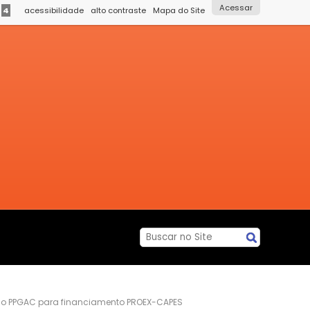
Acessar
é
4
acessibilidade
alto contraste
Mapa do Site
o PPGAC para financiamento PROEX-CAPES