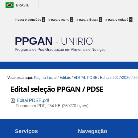
BRASIL
Ir para o conteúdo
1
Ir para o menu
2
Ir para a Busca
3
Ir para o rodapé
4
- UNIRIO
PPGAN
Programa de Pós-Graduação em Alimentos e Nutrição
Você está aqui:
Página Inicial
/
Editais
/
EDITAL PDSE
/
Editais 2017/2020
/
20
Edital seleção PPGAN / PDSE
Edital PDSE.pdf
— Documento PDF, 254 KB (260270 bytes)
Serviços
Navegação