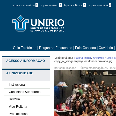
Ir para o conteúdo
1
Ir para o menu
2
Ir para a Busca
3
Ir para o rodapé
4
Guia Telefônico
|
Perguntas Frequentes
|
Fale Conosco
|
Ouvidoria
|
Você está aqui:
Página Inicial
/
Arquivos
/
Links d
ACESSO À INFORMAÇÃO
copy_of_imagem2projetoextensocaravana.jpg
por comunicacao —
última modificação
28/11/20
A UNIVERSIDADE
Institucional
Conselhos Superiores
Reitoria
Vice-Reitoria
Pró-Reitorias