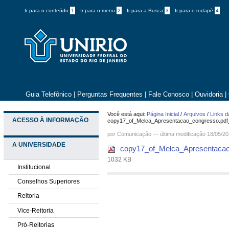
Ir para o conteúdo
1
Ir para o menu
2
Ir para a Busca
3
Ir para o rodapé
4
Guia Telefônico
|
Perguntas Frequentes
|
Fale Conosco
|
Ouvidoria
|
Você está aqui:
Página Inicial
/
Arquivos
/
Links d
ACESSO À INFORMAÇÃO
copy17_of_Melca_Apresentacao_congresso.pd
por
Comunicação
—
última modificação
18/05/20
A UNIVERSIDADE
copy17_of_Melca_Apresentacao
1032 KB
Institucional
Conselhos Superiores
Reitoria
Vice-Reitoria
Pró-Reitorias