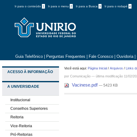
Ir para o conteúdo
1
Ir para o menu
2
Ir para a Busca
3
Ir para o rodapé
4
Guia Telefônico
|
Perguntas Frequentes
|
Fale Conosco
|
Ouvidoria
|
Você está aqui:
Página Inicial
/
Arquivos
/
Links d
ACESSO À INFORMAÇÃO
por
Comunicação
—
última modificação
11/02/20
Vacinese.pdf
— 5423 KB
A UNIVERSIDADE
Institucional
Conselhos Superiores
Reitoria
Vice-Reitoria
Pró-Reitorias