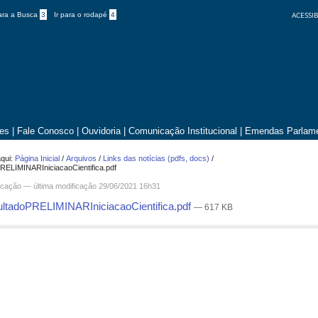
ACESSIB
para a Busca
3
Ir para o rodapé
4
tes
|
Fale Conosco
|
Ouvidoria
|
Comunicação Institucional
|
Emendas Parlame
qui:
Página Inicial
/
Arquivos
/
Links das notícias (pdfs, docs)
/
RELIMINARIniciacaoCientifica.pdf
cação
—
última modificação
29/06/2021 16h31
ltadoPRELIMINARIniciacaoCientifica.pdf
— 617 KB