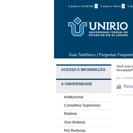
Ir para o conteúdo
1
Ir para o menu
2
Ir 
Guia Telefônico
|
Perguntas Frequen
Você está a
ACESSO À INFORMAÇÃO
ResultadoP
por
Comuni
A UNIVERSIDADE
Resu
Institucional
Conselhos Superiores
Reitoria
Vice-Reitoria
Pró-Reitorias