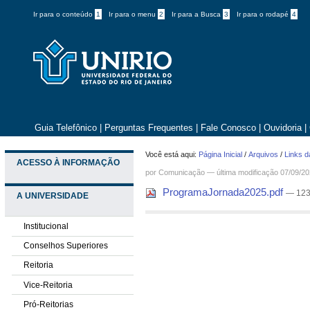
Ir para o conteúdo
1
Ir para o menu
2
Ir para a Busca
3
Ir para o rodapé
4
Guia Telefônico
|
Perguntas Frequentes
|
Fale Conosco
|
Ouvidoria
|
Você está aqui:
Página Inicial
/
Arquivos
/
Links d
ACESSO À INFORMAÇÃO
por
Comunicação
—
última modificação
07/09/20
ProgramaJornada2025.pdf
— 123
A UNIVERSIDADE
Institucional
Conselhos Superiores
Reitoria
Vice-Reitoria
Pró-Reitorias