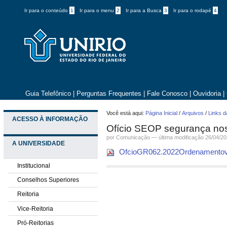
Ir para o conteúdo
1
Ir para o menu
2
Ir para a Busca
3
Ir para o rodapé
4
Guia Telefônico
|
Perguntas Frequentes
|
Fale Conosco
|
Ouvidoria
|
Você está aqui:
Página Inicial
/
Arquivos
/
Links d
ACESSO À INFORMAÇÃO
Ofício SEOP segurança no
por
Comunicação
—
última modificação
26/04/20
A UNIVERSIDADE
OfcioGR062.2022Ordenamentovi
Institucional
Conselhos Superiores
Reitoria
Vice-Reitoria
Pró-Reitorias