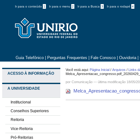
Ir para o conteúdo
1
Ir para o menu
2
Ir para a Busca
3
Ir para o rodapé
4
Guia Telefônico
|
Perguntas Frequentes
|
Fale Conosco
|
Ouvidoria
|
Você está aqui:
Página Inicial
/
Arquivos
/
Links d
ACESSO À INFORMAÇÃO
Melca_Apresentacao_congresso.pdf_20260429
por
Comunicação
—
última modificação
18/05/20
A UNIVERSIDADE
Melca_Apresentacao_congresso
Institucional
Conselhos Superiores
Reitoria
Vice-Reitoria
Pró-Reitorias