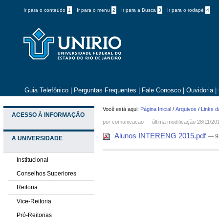
Ir para o conteúdo
1
Ir para o menu
2
Ir para a Busca
3
Ir para o rodapé
4
Guia Telefônico
|
Perguntas Frequentes
|
Fale Conosco
|
Ouvidoria
|
Você está aqui:
Página Inicial
/
Arquivos
/
Links d
ACESSO À INFORMAÇÃO
por comunicacao —
última modificação
28/11/20
Alunos INTERENG 2015.pdf
— 9
A UNIVERSIDADE
Institucional
Conselhos Superiores
Reitoria
Vice-Reitoria
Pró-Reitorias