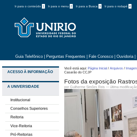
Ir para o conteúdo
1
Ir para o menu
2
Ir para a Busca
3
Ir para o rodapé
4
Guia Telefônico
|
Perguntas Frequentes
|
Fale Conosco
|
Ouvidoria
|
Você está aqui:
Página Inicial
/
Arquivos
/
Imagens
ACESSO À INFORMAÇÃO
Casarão do CCJP
Fotos da exposição Rastro
A UNIVERSIDADE
por
Guilherme Simões Reis
—
última modificaçã
Institucional
Conselhos Superiores
Reitoria
Vice-Reitoria
Pró-Reitorias